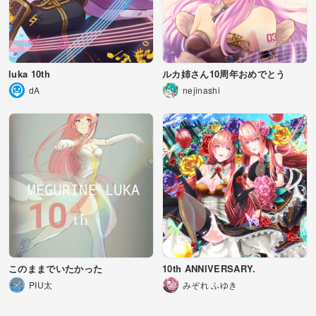
luka 10th
ルカ姉さん10周年おめでとう
dA
nejinashi
このままでいたかった
10th ANNIVERSARY.
PIU太
みぞれ ふゆき