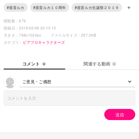
#巡音ルカ
#巡音ルカ１０周年
#巡音ルカ生誕祭２０１９
閲覧数：679
投稿日：2019/02/08 20:13:15
大きさ：768x1024px
ファイルサイズ：297.3KB
カテゴリ：
ピアプロキャラクターズ
コメント
関連する動画
0
0
ご意見・ご感想
送信