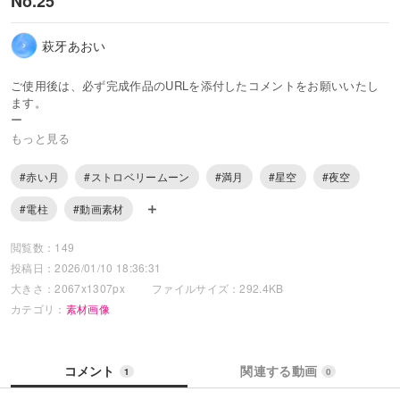
No.25
萩牙あおい
ご使用後は、必ず完成作品のURLを添付したコメントをお願いいたし
ます。
ー
×自作発言、再配布、AI学習(利用)は禁止です。
もっと見る
Do not reupload my art
Do not use my art for AI training
#赤い月
#ストロベリームーン
#満月
#星空
#夜空
#電柱
#動画素材
○画像の改変、編集
○非営利目的での利用
閲覧数：149
投稿日：2026/01/10 18:36:31
もし商用利用されたい方は、メッセージまたはX( @syuga_aoi )のDM
へご相談ください。
大きさ：2067x1307px
ファイルサイズ：292.4KB
カテゴリ：
素材画像
ーお願いー
ライセンスをよく読んでからのご利用をお願いいたします。
コメント
関連する動画
1
0