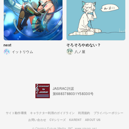
next
そろそろやめない？
イットリウム
八ノ屋
JASRAC許諾
第6883788031Y58330号
サイト動作環境
キャラクター利用のガイドライン
利用規約
プライバシーポリシー
お問い合わせ
CVシリーズ
KARENT
ABOUT US
© Crypton Future Media, INC. www.piapro.net