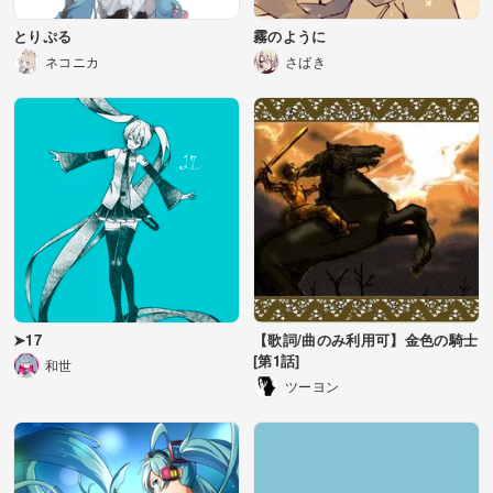
とりぷる
霧のように
ネコニカ
さばき
➤17
【歌詞/曲のみ利用可】金色の騎士
[第1話]
和世
ツーヨン