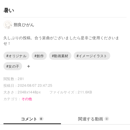
暑い
朔良ひがん
久しぶりの投稿。合う楽曲がございましたら是非ご使用くださいま
せ！
#オリジナル
#創作
#動画素材
#イメージイラスト
#女の子
閲覧数：281
投稿日：2024/08/07 23:47:25
大きさ：2048x1448px
ファイルサイズ：211.6KB
カテゴリ：
その他
コメント
関連する動画
0
0