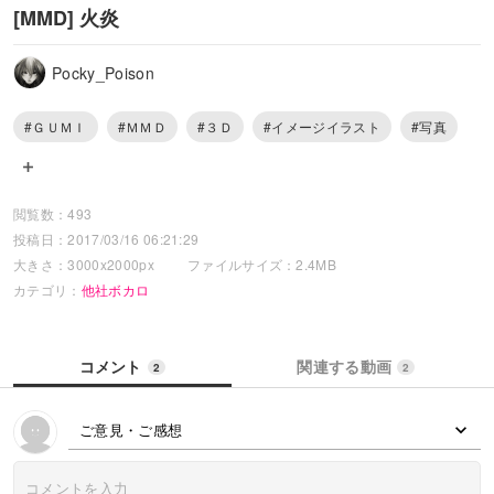
[MMD] 火炎
Pocky_Poison
#ＧＵＭＩ
#ＭＭＤ
#３Ｄ
#イメージイラスト
#写真
閲覧数：493
投稿日：2017/03/16 06:21:29
大きさ：3000x2000px
ファイルサイズ：2.4MB
カテゴリ：
他社ボカロ
コメント
関連する動画
2
2
ご意見・ご感想