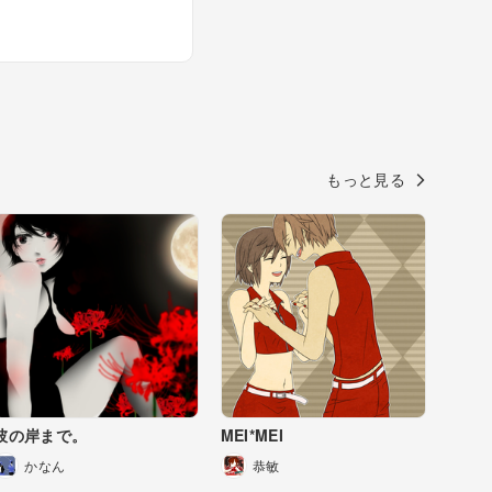
もっと見る
彼の岸まで。
MEI*MEI
かなん
恭敏