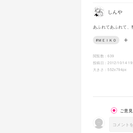
しんや
あふれてあふれて、
#ＭＥＩＫＯ
閲覧数：639
投稿日：2012/10/14 19:
大きさ：552x794px
ご意見