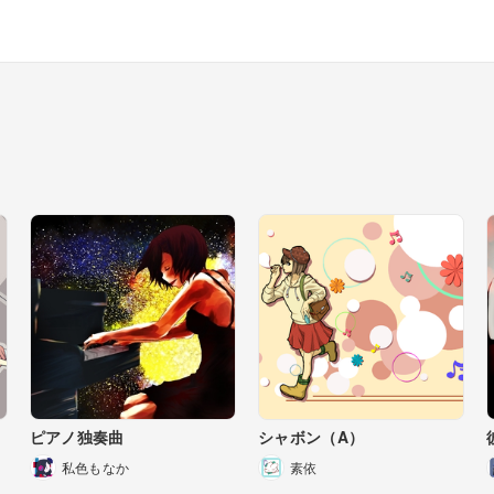
ピアノ独奏曲
シャボン（A）
私色もなか
素依