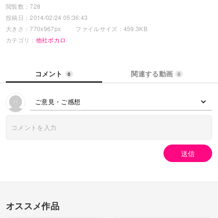
閲覧数：728
投稿日：2014/02/24 05:36:43
大きさ：770x967px
ファイルサイズ：459.3KB
カテゴリ：
他社ボカロ
コメント
関連する動画
0
0
ご意見・ご感想
送信
オススメ作品