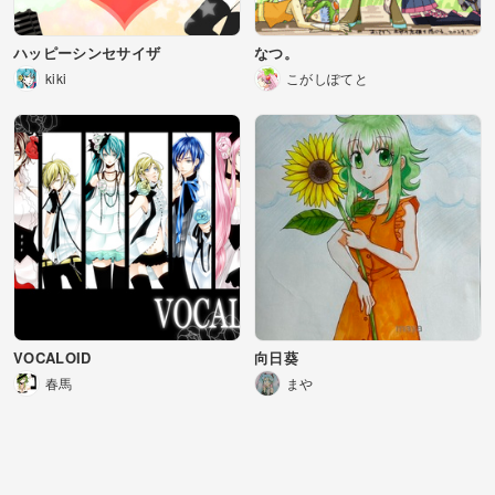
ハッピーシンセサイザ
なつ。
kiki
こがしぽてと
VOCALOID
向日葵
春馬
まや