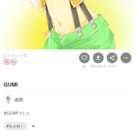
ライセンス
3
ダウンロード
シェア
GUMI
成潤
初GUMIでした
#ＧＵＭＩ