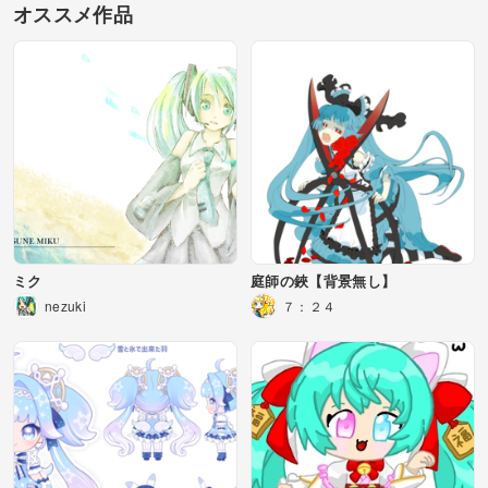
オススメ作品
ミク
庭師の鋏【背景無し】
nezuki
７：２４