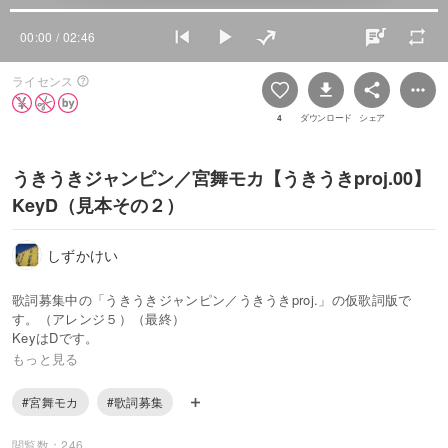
00:00
/ 02:46
ライセンス
4
ダウンロード
シェア
うきうきジャンピン／宮舞モカ【うきうきproj.00】
KeyD（見本その２）
しずかけい
歌詞募集中の「うきうきジャンピン／うきうきproj.」の仮歌詞版で
す。（アレンジ５）（最終）
KeyはDです。
もっと見る
小春六花版よりKeyを一音高くしています。
https://piapro.jp/t/SrB9
#宮舞モカ
#歌詞募集
こんなイメージの秋のラブソングを募集しています。
閲覧数：246