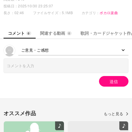
（締め切り１１月２５日（火））
投稿日：2025/10/30 23:25:07
歌詞の応募は↓こちら↓にお願いします。
長さ：02:46
ファイルサイズ：5.1MB
カテゴリ：
ボカロ楽曲
https://piapro.jp/t/J33d
【うきうきproj】
コメント
関連する動画
歌詞・カードジャケット作
0
0
ご意見・ご感想
送信
オススメ作品
もっと見る