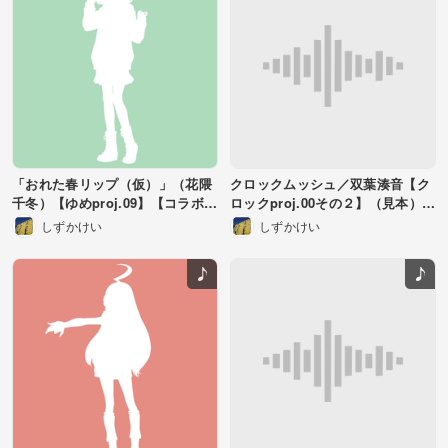
「おれた春リップ（仮）」（花隈
クロックムッシュ／双葉湊音【ク
千冬）【ゆめproj.09】【コラボ
ロックproj.00その２】（見本）
曲】
【歌詞募集】KeyF#m
しずかけい
しずかけい