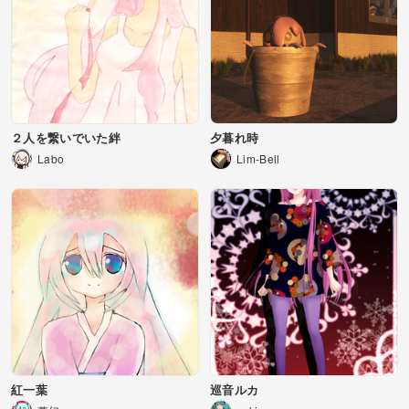
２人を繋いでいた絆
夕暮れ時
Labo
Lim-Bell
紅一葉
巡音ルカ