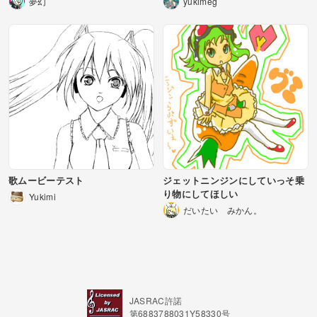
夢幻
yukimeg
歌ムービーテスト
ジェットニンジンにしていっそ乗
り物にしてほしい
Yukimi
だいたい みかん。
JASRAC許諾
第6883788031Y58330号