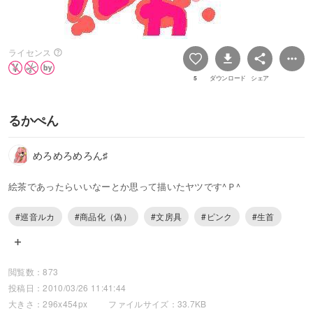
ライセンス
5
ダウンロード
シェア
るかぺん
めろめろめろん♯
絵茶であったらいいなーとか思って描いたヤツです^Ｐ^
#巡音ルカ
#商品化（偽）
#文房具
#ピンク
#生首
閲覧数：873
投稿日：2010/03/26 11:41:44
大きさ：296x454px
ファイルサイズ：33.7KB