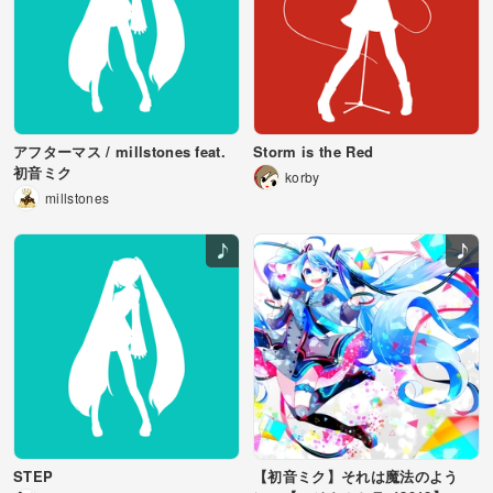
そんな歌に意味が生まれて
君と僕を繋いでいくから
ここに一つだけ
ここに一つだけ
今 歌うよ
アフターマス / millstones feat.
Storm is the Red
初音ミク
korby
何かに成りたくて
millstones
何にもなれなくて
奏でて
歌って
きっと
どこまでも届く
見上げたそらに浮かんだ言葉
君と奏でられたその音なら
ずっとここにある
ずっとここにある
きっとどこまでも響いてゆくから
そんな歌に意味が生まれて
STEP
【初音ミク】それは魔法のよう
君と僕を繋いでいくから