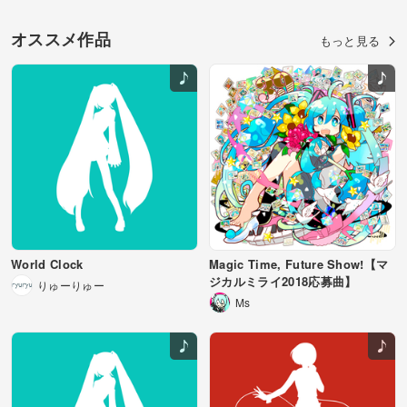
きっとどこまでも響いてゆくから
オススメ作品
もっと見る
そんな歌に意味が生まれて
君と僕を繋いでいくから
ここに一つだけ
ここに一つだけ
今 歌うよ
うまく言えなくて 君に伝わらなくて
それでも それでもさ 諦めずに探してた
何かに成りたくて
それでも描いてた
この音が
World Clock
Magic Time, Future Show!【マ
この歌が
ジカルミライ2018応募曲】
きっと
りゅーりゅー
どこまでも響く
Ms
見上げたそらに浮かんだ言葉
君と奏でられたその音なら
ずっとここにある
ずっとここにある
きっとどこまでも響いてゆくから