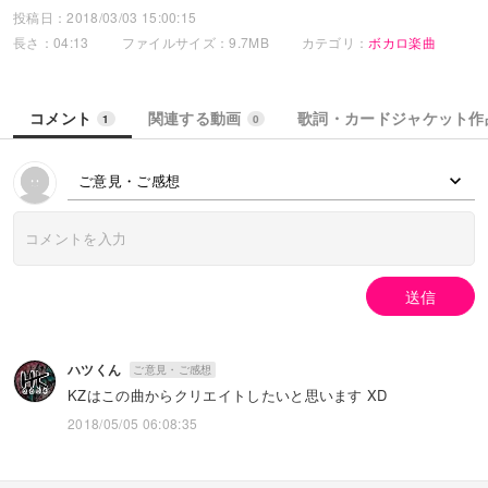
投稿日：2018/03/03 15:00:15
--------------
長さ：04:13
ファイルサイズ：9.7MB
カテゴリ：
ボカロ楽曲
見上げたそらに浮かんだ言葉
君と奏でられたその音なら
ずっとここにある
コメント
関連する動画
歌詞・カードジャケット作
1
0
ずっとここにある
きっとどこまでも響いてゆくから
ご意見・ご感想
君に伝えたい 言葉並べてさ
うまく言えなくて やっぱり白紙に戻す
何にも成れなくて
それでも藻掻いてた
送信
この音が
この歌が
きっと
ハツくん
ご意見・ご感想
どこまでも響く
KZはこの曲からクリエイトしたいと思います XD
見上げたそらに浮かんだ言葉
2018/05/05 06:08:35
君と奏でられたその音なら
ずっとここにある
ずっとここにある