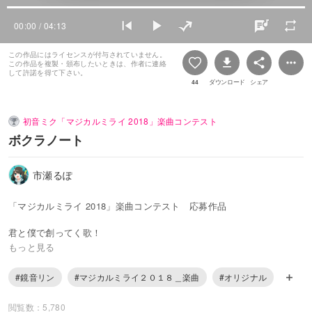
00:00
/ 04:13
この作品にはライセンスが付与されていません。
この作品を複製・頒布したいときは、作者に連絡
して許諾を得て下さい。
44
ダウンロード
シェア
初音ミク「マジカルミライ 2018」楽曲コンテスト
ボクラノート
市瀬るぽ
「マジカルミライ 2018」楽曲コンテスト 応募作品
君と僕で創ってく歌！
鏡音リンちゃんのキラキラエレクトロ・ポップです。
もっと見る
「ボクラノート」feat. 鏡音リン
#鏡音リン
#マジカルミライ２０１８＿楽曲
#オリジナル
作曲・作詞：市瀬るぽ
閲覧数：5,780
以下歌詞です。