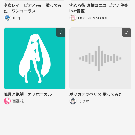
少女レイ ピアノver 歌ってみ
沈める街 倉橋ヨエコ ピアノ伴奏
た ワンコーラス
inst音源
1mg
Lala_JUNKFOOD
暁月と絶望 オフボーカル
ボッカデラベリタ 歌ってみた
西憂花
ミヤマ