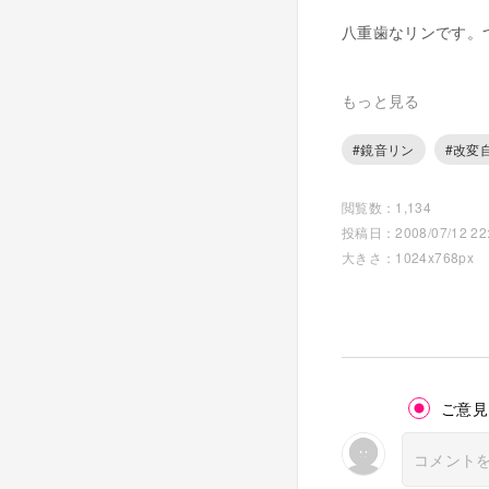
八重歯なリンです。
前のバージョンに全
もっと見る
#鏡音リン
#改変
閲覧数：1,134
投稿日：2008/07/12 22:
大きさ：1024x768px
ご意見