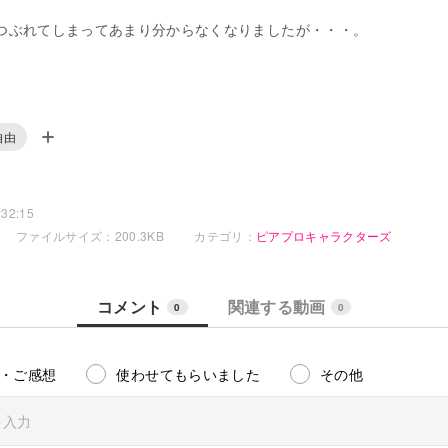
つぶれてしまってあまり分からなくなりましたが・・・。
身絵の透過PNG置いてます。
自由
32:15
ファイルサイズ：200.3KB
カテゴリ：
ピアプロキャラクターズ
コメント
関連する動画
0
0
・ご感想
使わせてもらいました
その他