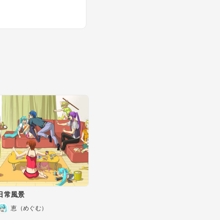
日常風景
恵（めぐむ）