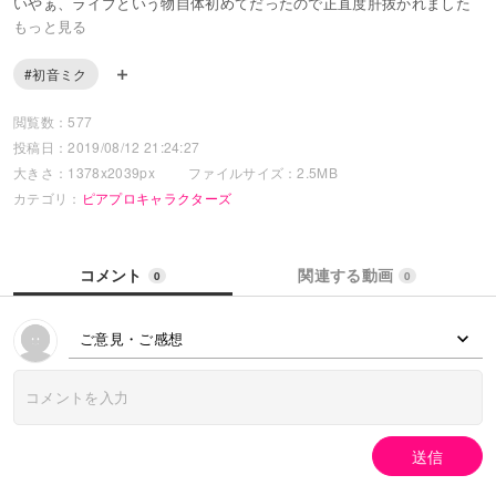
いやぁ、ライブという物自体初めてだったので正直度肝抜かれました
ｗ
もっと見る
周りのかたについていけない私でしたが、体を揺らしながら楽しみま
したよ～！
#初音ミク
会場の勢いに押されて、半分混乱しながらでしたが、ミクさん可愛か
った！
閲覧数：577
遠目で見たのが少し残念！！S席だったのですが、、ｗｗｗ
投稿日：2019/08/12 21:24:27
大きさ：1378x2039px
ファイルサイズ：2.5MB
興奮冷めずといったところでしょうか？頭の中でずっとハローハロー
カテゴリ：
ピアプロキャラクターズ
ハロー！
ヲ～オオオッオ～オ～オオ～！！と流れています(笑)
ということで、久しぶりにミクさんかいたよ！
コメント
関連する動画
二時間で描いたこともあって少しラフ画。でも可愛いからいいでしょ
0
0
う！
ミクさん、またどこかで会いたいなぁぁぁぁぁ♪
ご意見・ご感想
投稿←ポチッ
皆さんとつながりたくてもなかなか自分からは動けない残念さんな私
ですが、
作品作りとかめっちゃ興味あります！遠慮なくお声掛けくださいね～
送信