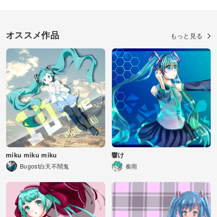
オススメ作品
もっと見る
miku miku miku
響け
Bugost白天不鬧鬼
奏雨