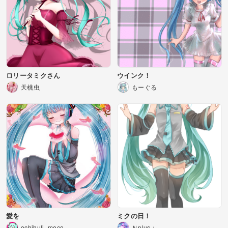
ロリータミクさん
ウインク！
天桃虫
もーぐる
愛を
ミクの日！
ochihuli_moco
Ｎplus＋