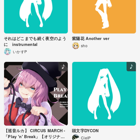
それはどこまでも続く夜空のよう
紫陽花 Another ver
に instrumental
sho
いかすP
【巡音ルカ】 CIRCUS MARCH -
頭文字DYCON
「Play 'n' Break」【オリジナル
CielP