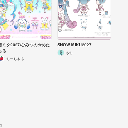
雪ミク2027/ひみつの☆めた
SNOW MIKU2027
もる
もち
ちーちるる
US