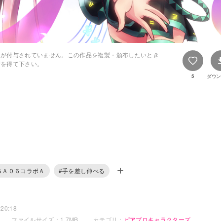
スが付与されていません。この作品を複製・頒布したいとき
諾を得て下さい。
5
ダウン
ＧＡ０６コラボＡ
#手を差し伸べる
20:18
ファイルサイズ：1.7MB
カテゴリ：
ピアプロキャラクターズ