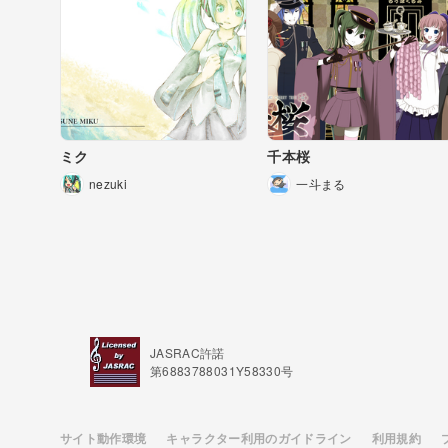
ミク
千本桜
nezuki
一斗まる
JASRAC許諾
第6883788031Y58330号
サイト動作環境
キャラクター利用のガイドライン
利用規約