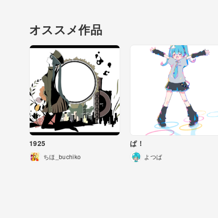
オススメ作品
1925
ぱ！
ちほ_buchiko
よつば