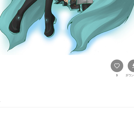
3
ダウン
.