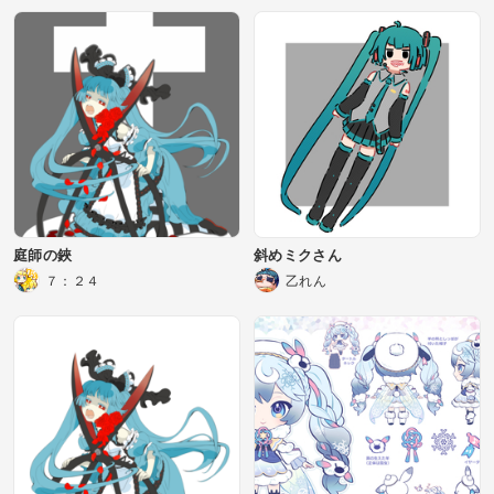
庭師の鋏
斜めミクさん
７：２４
乙れん