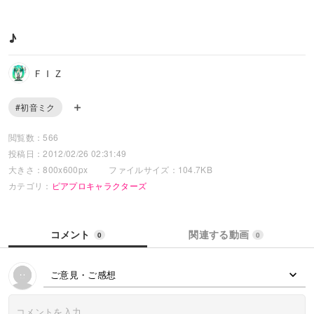
♪
ＦＩＺ
#初音ミク
閲覧数：566
投稿日：2012/02/26 02:31:49
大きさ：800x600px
ファイルサイズ：104.7KB
カテゴリ：
ピアプロキャラクターズ
コメント
関連する動画
0
0
ご意見・ご感想