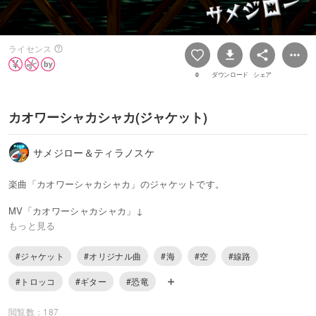
ライセンス
0
ダウンロード
シェア
カオワーシャカシャカ(ジャケット)
サメジロー＆ティラノスケ
楽曲「カオワーシャカシャカ」のジャケットです。
MV「カオワーシャカシャカ」↓
・YouTube：
https://youtu.be/VoGaUSwzLdU
もっと見る
・ニコニコ：
https://www.nicovideo.jp/watch/sm42229665
#ジャケット
#オリジナル曲
#海
#空
#線路
#トロッコ
#ギター
#恐竜
閲覧数：187