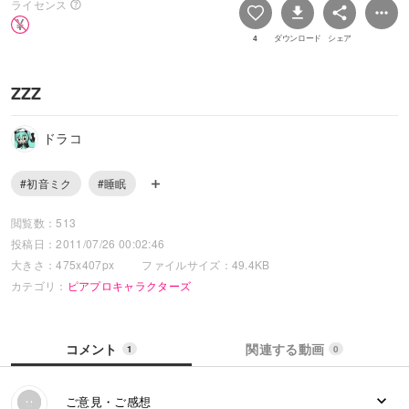
ライセンス
4
ダウンロード
シェア
ZZZ
ドラコ
#初音ミク
#睡眠
閲覧数：513
投稿日：2011/07/26 00:02:46
大きさ：475x407px
ファイルサイズ：49.4KB
カテゴリ：
ピアプロキャラクターズ
コメント
関連する動画
1
0
ご意見・ご感想