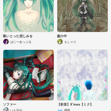
吸いとった悲しみを
森の中
はにーあっぷる
もしゃり
ソファー
【初音】X'mas【ミク】
いも坊や
燐華