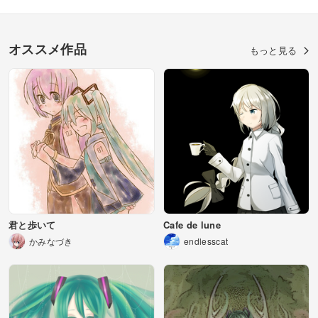
オススメ作品
もっと見る
君と歩いて
Cafe de lune
かみなづき
endlesscat