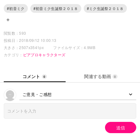
#初音ミク
#初音ミク生誕祭２０１８
#ミク生誕祭２０１８
閲覧数：593
投稿日：2018/09/12 10:00:13
大きさ：2507x3541px
ファイルサイズ：4.9MB
カテゴリ：
ピアプロキャラクターズ
コメント
関連する動画
0
0
ご意見・ご感想
送信