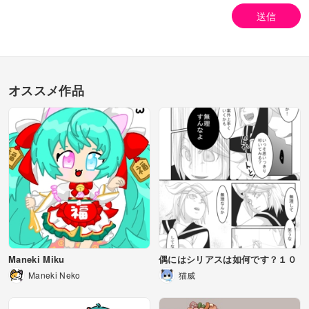
送信
オススメ作品
Maneki Miku
偶にはシリアスは如何です？１０
Maneki Neko
猫威