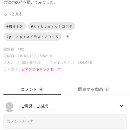
の歌の妖精を描いてみました。
まだ慣れない操作と沢山の機能を選びながら迷いながらになってしま
もっと見る
いましたが、楽しく描けました。
#初音ミク
#ｋａｋｏｏｙｏ！コラボ
#ｐｉａｐｒｏイラスト２０１５
閲覧数：182
投稿日：2016/01/29 15:52:16
大きさ：1130x1600px
ファイルサイズ：304.9KB
カテゴリ：
ピアプロキャラクターズ
コメント
関連する動画
0
0
ご意見・ご感想