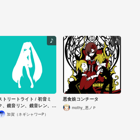
ストリートライト / 初音ミ
悪食娘コンチータ
ク、鏡音リン、鏡音レン、巡
mothy_悪ノＰ
音ルカ、KAITO、MEIKO
加賀（ネギシャワーP）