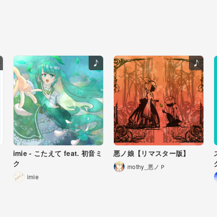
imie - こたえて feat. 初音ミ
悪ノ娘【リマスター版】
ク
mothy_悪ノＰ
imie