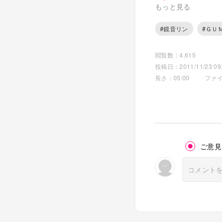
http://www.nicovide
もっと見る
■Guitar／よっぺ(
http://www.nicovide
#鏡音リン
#ＧＵ
babyfaceな彼
閲覧数：4,615
投稿日：2011/11/23 09:
QTのマイリス&コミ
長さ：05:00
ファイ
http://www.nicovide
http://com.nicovide
http://piapro.jp/QT
http://ameblo.jp/qt
http://twitter.com/
ご意見
音源などのお問い合
qtbomber※gmail.co