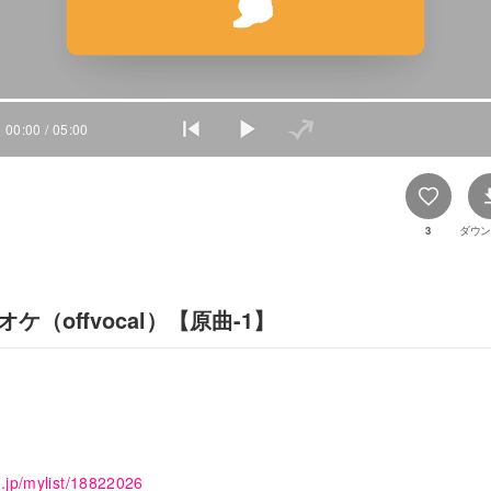
00:00
/ 05:00
3
ダウン
ラオケ（offvocal）【原曲-1】
。
４
o.jp/mylist/18822026