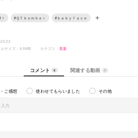
o.jp/mylist/26905171
窯出しポテト)
o.jp/mylist/9813125
ＭＩ
#ＱＴｂｏｍｂｅｒ
#ｂａｂｙｆａｃｅ
女のことを、リンちゃんとＧＵＭＩちゃんに歌ってもらいました！
20:22
ュ
ルサイズ：6.9MB
カテゴリ：
音楽
o.jp/mylist/23905459
o.jp/community/co1211449
bomber
コメント
関連する動画
0
1
bomber/
QTbomber
・ご感想
使わせてもらいました
その他
わせは、お気軽に下記まで！
m