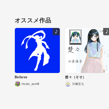
オススメ作品
Believe
楚々（そそ）
music_sum8
川柳五七