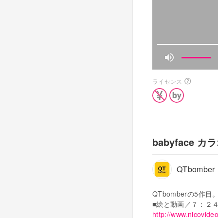
ライセンス
babyface カ
QTbomber
QTbomberの5作目
■絵と動画／７：２
http://www.nicovide