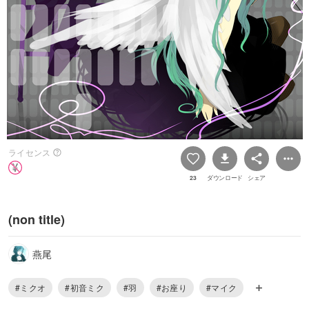
ライセンス
23
ダウンロード
シェア
(non title)
燕尾
#ミクオ
#初音ミク
#羽
#お座り
#マイク