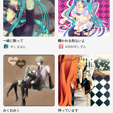
一緒に歌って
轢かれる危ないよ
＠しまぱん
siZuki＠しずん
みくおみく
待っています