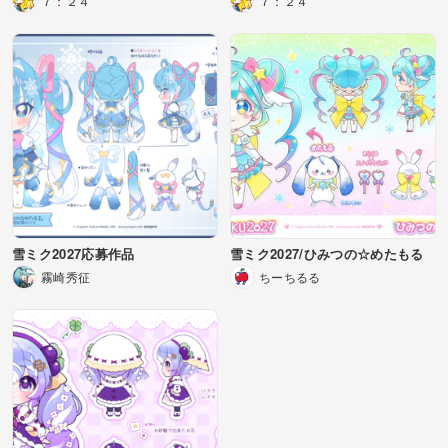
７：２４
７：２４
雪ミク2027応募作品
雪ミク2027/ひみつの☆めたもる
霧崎秀征
ちーちるる