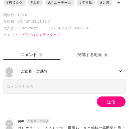
#初音ミク
#水着
#ポニーテール
#浮き輪
#足裏
閲覧数：1,076
投稿日：2011/07/23 21:13:31
大きさ：818x1200px
ファイルサイズ：847.6KB
カテゴリ：
ピアプロキャラクターズ
コメント
関連する動画
1
0
ご意見・ご感想
送信
pp8
ご意見・ご感想
はじめまして、ｐｐ８です。可愛らしさと独特の雰囲気に目に