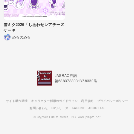
雪ミク2026「しあわせレアチーズ
ケーキ」
めるのめる
JASRAC許諾
第6883788031Y58330号
サイト動作環境
キャラクター利用のガイドライン
利用規約
プライバシーポリシー
お問い合わせ
CVシリーズ
KARENT
ABOUT US
© Crypton Future Media, INC. www.piapro.net