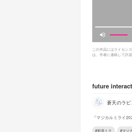
この作品にはライセン
は、作者に連絡して許
future interac
蒼天のラピ
『マジカルミライ20
#初音ミク
#マジ