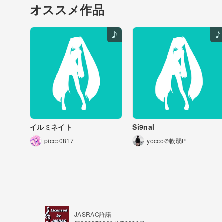
オススメ作品
イルミネイト
Si9nal
picco0817
yocco＠軟弱P
JASRAC許諾