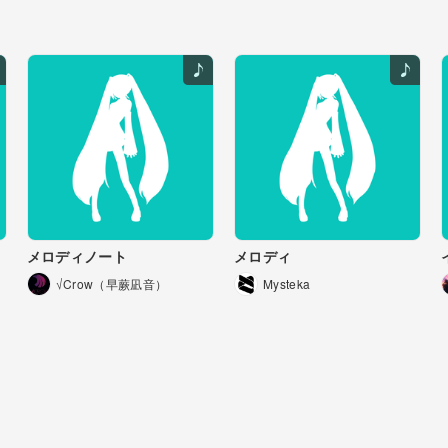
メロディノート
メロディ
√Crow（早蕨凪音）
Mysteka