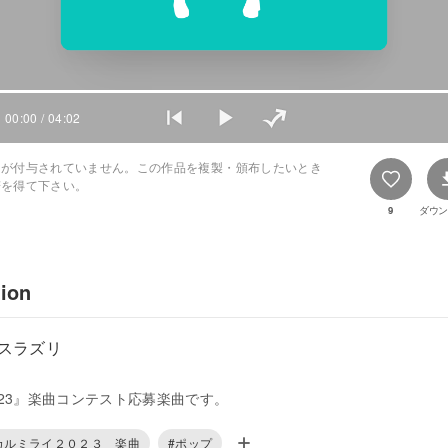
00:00
/ 04:02
スが付与されていません。この作品を複製・頒布したいとき
諾を得て下さい。
9
ダウン
tion
スラズリ
23』楽曲コンテスト応募楽曲です。
カルミライ２０２３＿楽曲
#ポップ