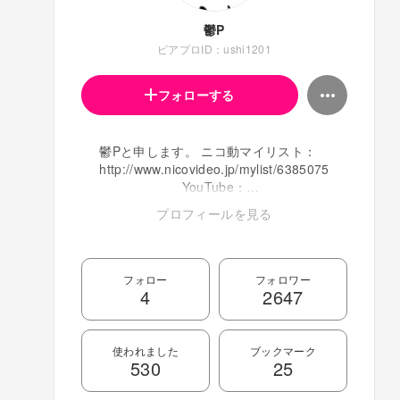
鬱P
ピアプロID：ushi1201
フォローする
鬱Pと申します。 ニコ動マイリスト：
http://www.nicovideo.jp/mylist/6385075
YouTube：
https://www.youtube.com/c/utsupofficial
プロフィールを見る
TwitterID：utsupii http://msis.jimdo.com/
フォロー
フォロワー
4
2647
使われました
ブックマーク
530
25