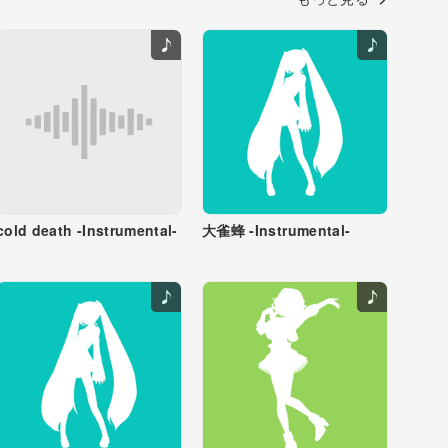
cold death -Instrumental-
大雀蜂 -Instrumental-