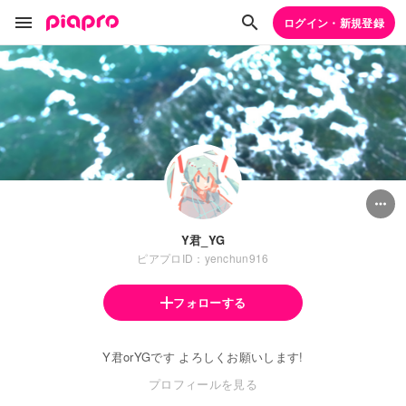
ログイン・新規登録
Y君_YG
ピアプロID：yenchun916
フォローする
Y君orYGです よろしくお願いします!
プロフィールを見る