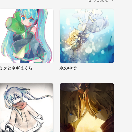
ミクとネギまくら
水の中で