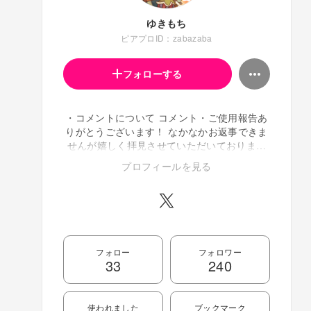
ゆきもち
ピアプロID：zabazaba
フォローする
・コメントについて コメント・ご使用報告あ
りがとうございます！ なかなかお返事できま
せんが嬉しく拝見させていただいております
✨️ ・絵の使用について 動画など素材としての
プロフィールを見る
利用OKです。 加工(サイズ変更やカットな
ど)、背景の透過など使いやすいようにどう
ぞ！ 利用して下さったサイトのURLを教えて
くださると嬉しいです。 動画イラストなどの
ご依頼はただいま受付しておりません。 絵を
使っていただいた動画 ニコニコ…
フォロー
フォロワー
http://www.nicovideo.jp/mylist/23940935
33
240
YouTube…https://youtube.com/playlist?
list=PLlbqPwDQ5zMXxoSG1aO9Az5IuTDBh
VqJv&si=T0Ps4ixpvVCJK_xC ピクシブにもお
使われました
ブックマーク