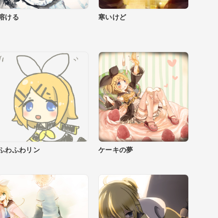
溶ける
寒いけど
ふわふわリン
ケーキの夢