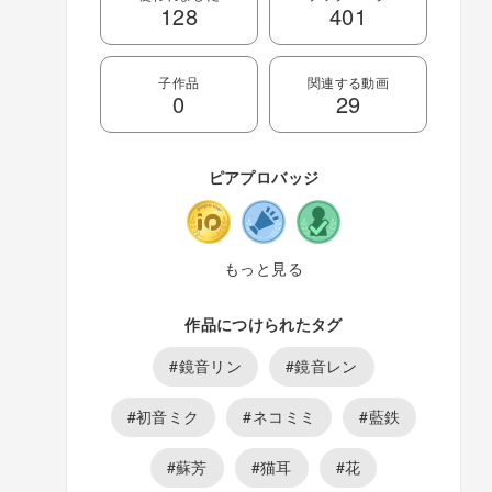
ります http://www.pixiv.net/member.php?
128
401
id=2523914
子作品
関連する動画
0
29
ピアプロバッジ
もっと見る
作品につけられたタグ
#鏡音リン
#鏡音レン
#初音ミク
#ネコミミ
#藍鉄
#蘇芳
#猫耳
#花