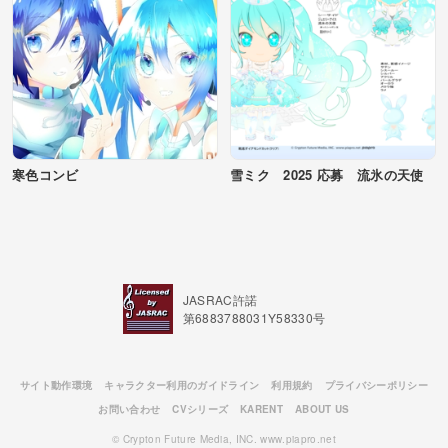
寒色コンビ
雪ミク 2025 応募 流氷の天使
JASRAC許諾
第6883788031Y58330号
サイト動作環境
キャラクター利用のガイドライン
利用規約
プライバシーポリシー
お問い合わせ
CVシリーズ
KARENT
ABOUT US
© Crypton Future Media, INC. www.piapro.net