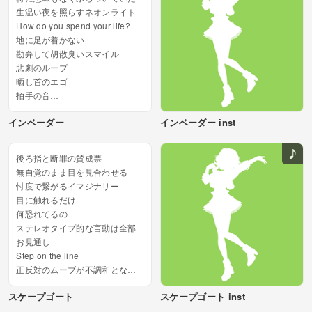
生温い夜を照らすネオンライト
How do you spend your life?
地に足が着かない
勘弁して胡散臭いスマイル
悲劇のループ
晒し首のエゴ
拍手の音
紙吹雪の舞う壇上で一人...
インベーダー
インベーダー inst
後ろ指と断罪の賛成票
無自覚のまま目を見合わせる
忖度で繋がるイマジナリー
目に触れるだけ
何恐れてるの
ステレオタイプ的な言動は全部
お見通し
Step on the line
正反対のムーブが不調和となっ
て鏡になる
スケープゴート
スケープゴート inst
冷め切った摩擦で鳴ったノイズ
反発の気配は能面スルー...