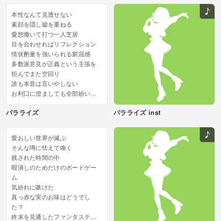
本性なんて見透せない
素顔を隠し嘘を重ねる
愛想撒いて打つ一人芝居
目を合わせればリフレクション
情状酌量を強いられる窮屈感
多数派意見が正義という主張を
拒んでまた空回り
誰も本音は言いやしない
お利口に澄ましても全部紛い物
泣いたって笑ったって
パラライズ
パラライズ inst
繋ぐこの手からは抜け出せない...
愛おしい世界が滅ぶ
そんな噂に怯えて喚く
残された時間の中
暇潰しのためだけのボードゲー
ム
気紛れに嗾けた
真っ赤な実のお味はどうでし
た？
終末を見通したファンタスティ