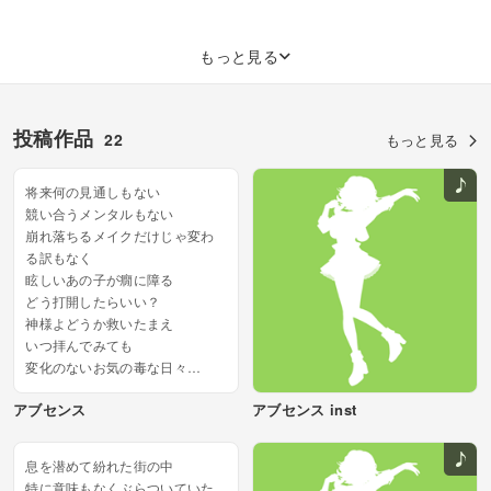
もっと見る
投稿作品
22
もっと見る
将来何の見通しもない
競い合うメンタルもない
崩れ落ちるメイクだけじゃ変わ
る訳もなく
眩しいあの子が癇に障る
どう打開したらいい？
神様よどうか救いたまえ
いつ拝んでみても
変化のないお気の毒な日々
捧ぐ代償が足りない？
アブセンス
アブセンス inst
もう自由なら要らないから...
息を潜めて紛れた街の中
特に意味もなくぶらついていた