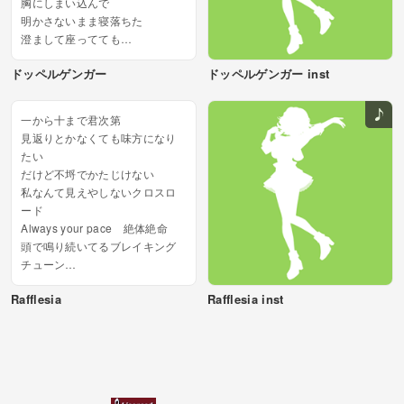
胸にしまい込んで
明かさないまま寝落ちた
澄まして座ってても
既に起爆した地雷で
ドッペルゲンガー
ドッペルゲンガー inst
Discrepancy
またお説教喰らって反抗的...
一から十まで君次第
見返りとかなくても味方になり
たい
だけど不埒でかたじけない
私なんて見えやしないクロスロ
ード
Always your pace 絶体絶命
頭で鳴り続いてるブレイキング
チューン
正体を知らなきゃ落ち着きやし
Rafflesia
Rafflesia inst
ないの
恋は地球外生命体
羽目を外すくらいちょっと配慮
を
スター気取りなんて...