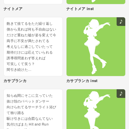
ックヒーロー
ナイトメア
ナイトメア inst
大胆不敵マッドネス
動揺したって
Raise your hands up...
飽きて捨てるをただ繰り返し
側から見れば何も不自由はない
だけど重ねた嘘が姿を変えて今
両手に不安が満たされてる
考えなしに過ごしていたって
期待だけには応えていられる
誘導尋問迷わず答えれば
可笑しくて笑う？
間引き続けた
色付いて枯れないカサブランカ...
カサブランカ
カサブランカ inst
知らぬ間にそこに立っていた
抜け殻のパペットダンサー
向けられてるサーチライト浴び
て独り踊る
駆け引きには合図なんてない
気付けばまた Hit and Run