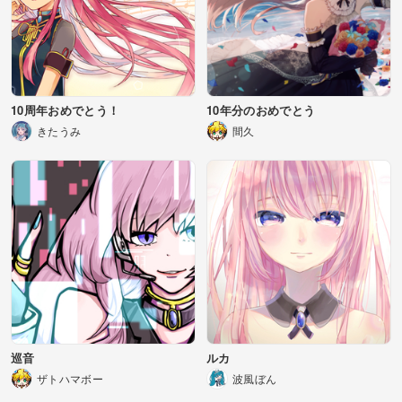
10周年おめでとう！
10年分のおめでとう
きたうみ
間久
巡音
ルカ
ザトハマボー
波風ぼん