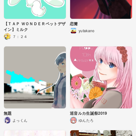
【ＴＡＰ ＷＯＮＤＥＲペットデザ
恋篝
イン】ミルク
yutakano
７：２４
無題
巡音ルカ生誕祭2019
よっくん
ゆんたろ