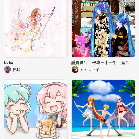
Luka
謹賀新年 平成三十一年 元旦
日和
ヒイロユイ