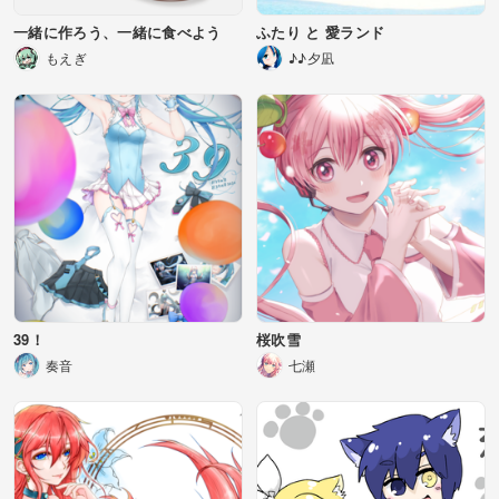
一緒に作ろう、一緒に食べよう
ふたり と 愛ランド
もえぎ
♪♪夕凪
39！
桜吹雪
奏音
七瀬