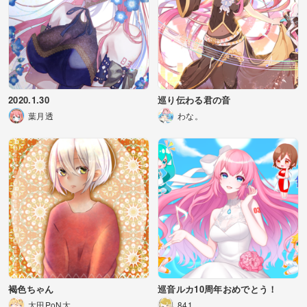
2020.1.30
巡り伝わる君の音
葉月透
わな。
褐色ちゃん
巡音ルカ10周年おめでとう！
太田PoN太
841