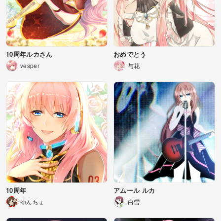
10周年ルカさん
おめでとう
vesper
与花
10周年
アムール ルカ
ゆんちょ
白雪