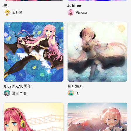
光
Jubilee
葉月幹
Pincca
ルカさん10周年
月と海と
夏目＊頃
ia