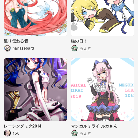
巡り伝わる音
猫の日！
nanasebard
もえぎ
レーシングミク2014
マジカルミライ ルカさん
156
もえぎ