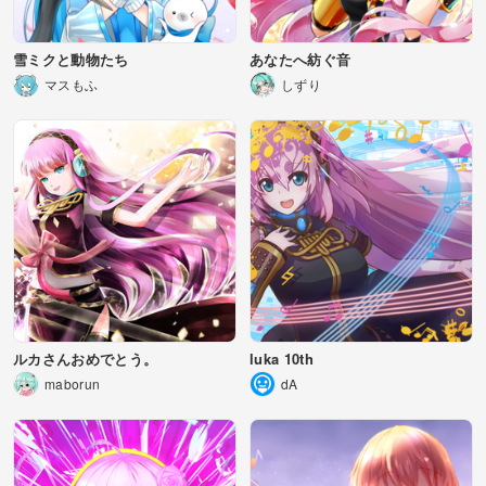
雪ミクと動物たち
あなたへ紡ぐ音
マスもふ
しずり
ルカさんおめでとう。
luka 10th
maborun
dA