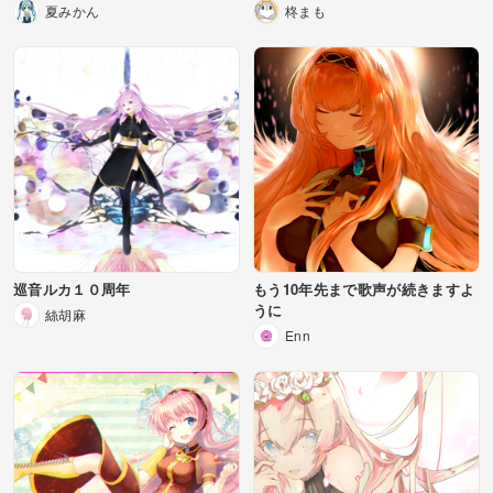
夏みかん
柊まも
巡音ルカ１０周年
もう10年先まで歌声が続きますよ
うに
絲胡麻
Enn