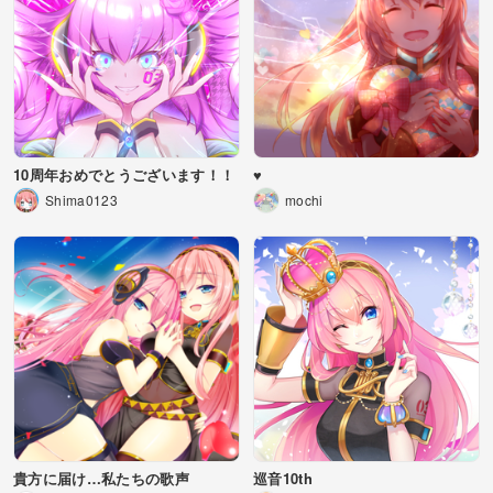
10周年おめでとうございます！！
♥
Shima0123
mochi
貴方に届け…私たちの歌声
巡音10th