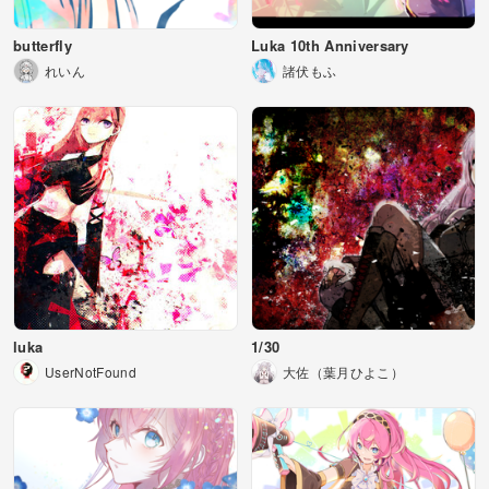
butterfly
Luka 10th Anniversary
れいん
諸伏もふ
luka
1/30
UserNotFound
大佐（葉月ひよこ）