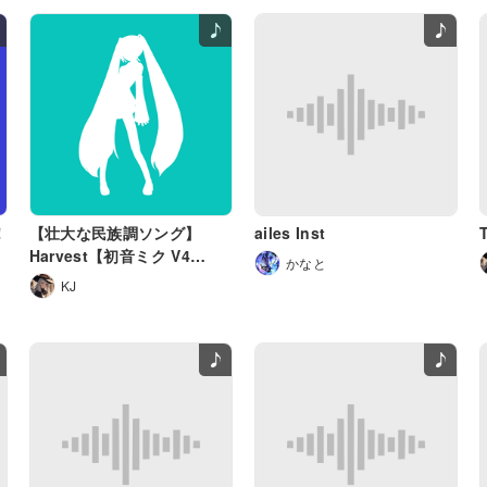
！
【壮大な民族調ソング】
ailes Inst
Harvest【初音ミク V4
かなと
English】
KJ