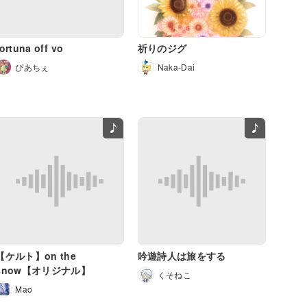
fortuna off vo
祈りのジグ
ぴあちぇ
Naka-Dai
【ケルト】on the
吟遊詩人は旅をする
snow【オリジナル】
くそねこ
Mao