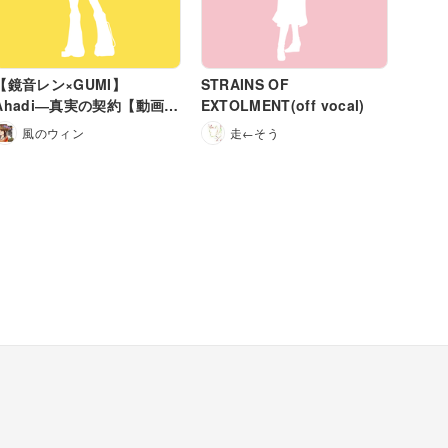
【鏡音レン×GUMI】
STRAINS OF
Ahadi―真実の契約【動画同
EXTOLMENT(off vocal)
時投稿】
風のウィン
走←そう