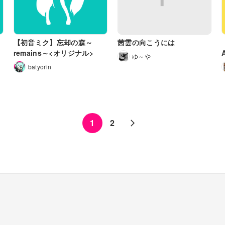
【初音ミク】忘却の森～
茜雲の向こうには
remains～<オリジナル>
ゆ～や
batyorin
1
2