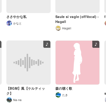
ささやかな私
Saule si vagle (offVocal) -
Hagall
かなと
Hagali
【BGM】風【ケルティッ
森の聴く歌
ク】
たき
Na-na