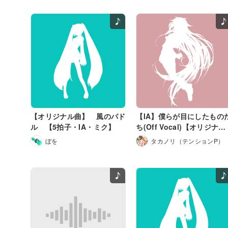
【オリジナル曲】 風のパド
【IA】僕らが目にしたもの
ル 【5拍子・IA・ミク】
ち(Off Vocal)【オリジナ
ル】
ぼを
タカノリ（テンションP）