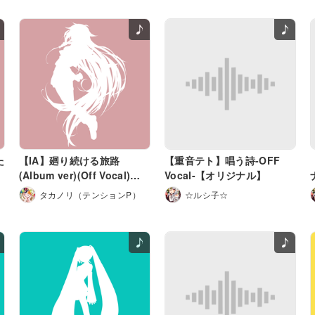
た
【IA】廻り続ける旅路
【重音テト】唱う詩-OFF
(Album ver)(Off Vocal)
Vocal-【オリジナル】
【オリジナル】
タカノリ（テンションP）
☆ルシ子☆