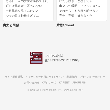
ある日一人の少女が訪ねて来た
わたしはきっと恋してる
町には黒猫が一匹もいない
出会った瞬間 ビビッてきたの
一目黒猫を見てみたいと
それから もう目が離せない
少女の目は純粋すぎて
完全 完璧 好きなんだ
魔女には少し痛かった...
B
魔女と黒猫
片思いheart
少し話しただけでその日はhappy
だった...
JASRAC許諾
第6883788031Y58330号
サイト動作環境
キャラクター利用のガイドライン
利用規約
プライバシーポリシー
お問い合わせ
CVシリーズ
KARENT
ABOUT US
© Crypton Future Media, INC. www.piapro.net