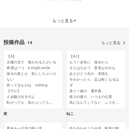
もっと見る
投稿作品
14
もっと見る
【A】
【A1】
太陽の光で 救われる人がいる
もう一歩先に 進めたら
希望は一つ a bright smile
今とはちがう 景色なのかな
身分の差とか 気にしちゃいけ
あとひとつ先の 表情を
ない
今わかったら 足は軽くなるは
持ってるものは nothing
ず
【サビ】
君と一緒の 通学路
さあ駆け出すのよ
後ろの後ろ いつもの位置
転がっても 灰かぶっても
気になんてしてない ふりをし
無我夢中に進めばいい
て
灰
ねこ
この行く方には...
君の寝癖に そっと笑う
【サビ】...
夏休み一日前の帰り道
待ち合わせ１０分前 駅前の時