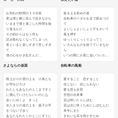
言葉はたくさん 気持ちも十分
だけど、なかなかこの２文字が
お別れの時間の３０分前
坂を上る初めの道
書けなくて
君は僕と横に並んで歩きながら
自転車のペダルを足で踏みつけ
右手は止まり夜空を見る...
いままで僕と過ごした時間を振
て
り返るんだ
よいしょよいしょと汗をかいて
その顔からはもう何も
風を押す
読み取れなくなってしまった
ゆっくりじっくり上ってく
君といると楽しすぎて苦しすぎ
いろんなものを捨てていきなが
て
ら
僕の心をかき乱すんだ
いつの間にか君に追いついた
僕は必死に仮面をつけて
だんだん早まる君と僕の鼓動
さよならの仮面
自転車の風船
内(ナカ)と外では違う顔
この鼓動を確かに僕は感じたん
お別れの時間の１５分前...
だ
どれだけの言葉を言えば...
雨上がりの雲の上を 小鳥たち
愛すること 恋すること
が羽をひろげ
信じない 信じられない
わたしもあなたのとこまですぐ
愛も恋も全部
に飛んでいけたらいいのにな
空想の出来事
会いにゆくよ きっと
花は咲いたらしぼむ
水たまりの道の上を 親子が手
花は次に咲くためにしぼむんだ
をつないで歩く
来年にまた
あなたもわたしのとこにすぐに
きれいな花を咲かすため