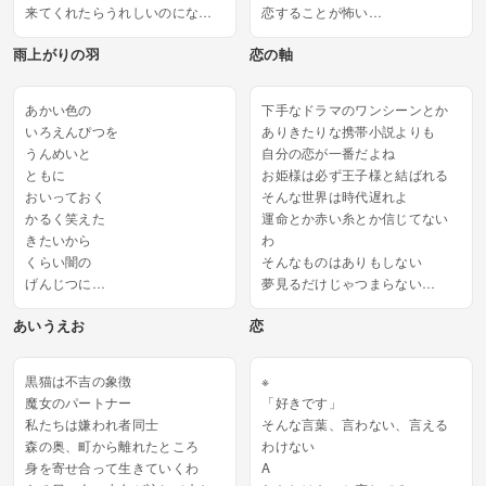
来てくれたらうれしいのにな
恋することが怖い
会いたいよ すぐ
恋したことがないから...
雨上がりの羽
恋の軸
抑えきれないこの気持ちは ど
うしよう？
あなたのこと考えるだけ...
あかい色の
下手なドラマのワンシーンとか
いろえんぴつを
ありきたりな携帯小説よりも
うんめいと
自分の恋が一番だよね
ともに
お姫様は必ず王子様と結ばれる
おいっておく
そんな世界は時代遅れよ
かるく笑えた
運命とか赤い糸とか信じてない
きたいから
わ
くらい闇の
そんなものはありもしない
げんじつに
夢見るだけじゃつまらない
こうかんされた...
初恋はまだだから
あいうえお
恋
恋の理想ばっか膨らむの...
黒猫は不吉の象徴
※
魔女のパートナー
「好きです」
私たちは嫌われ者同士
そんな言葉、言わない、言える
森の奥、町から離れたところ
わけない
身を寄せ合って生きていくわ
A