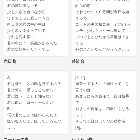
君の隣に僕はいる
計台の前
少しふざけ合いながら
そわそわの１０分間が今日も始
でもちょっと寂しそうに
まるわ
向日葵の君の中の中は
コートの中の勝負服 ７cm（セ
少し黒く染まっていて
ンチ）少し高いヒール履いて
それを隠す様に
いつでもとびだせる準備はでき
君の中には 笑顔があるんだ
てる
君の笑顔を守りたくて
心のここがなんだかうるさいわ
心から笑って欲しくて...
あなたがスキって一言いってく
向日葵
時計台
れれば
この心の天気 雲なんてどっか
いくのに
A
[サビ]
たった一言でいいんだ 愛して
君は僕の どの顔を見てるの？
頑張ってる人に「頑張って」と
る...
君は何を 思ってるのかな？
言うのは
君は疑う ことも知らない
あまりにも無責任で 自分勝手
君は白い コーヒーなんだ
で
B
励ましの言葉は 凶器にもなる
僕は君のことは嫌いなんだよ
って
嫌いなんだよ。嫌っているんだ
考えてる自分はただの臆病者
よ
[A]
君は気づいているんだろ
いつももようにシャーペンを持
コーヒーの白
伝えたい物
君は心の中を簡単に覗いていく...
った