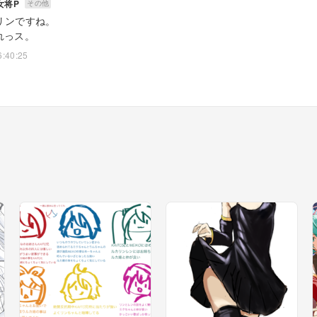
女将P
その他
kリンですね。
れっス。
6:40:25