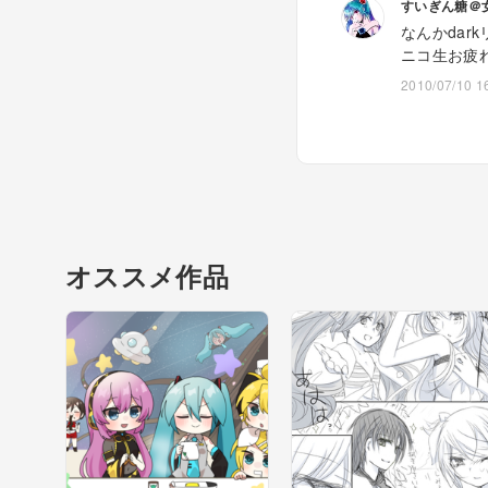
すいぎん糖＠
なんかdar
ニコ生お疲
2010/07/10 1
オススメ作品