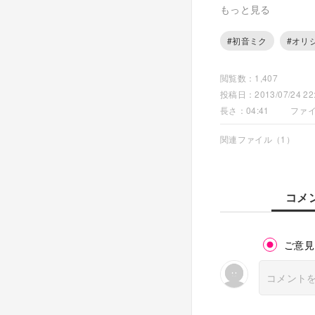
ギターに加えて、ベ
もっと見る
都合全部一人で演奏
#初音ミク
#オリ
作詞曲／編曲／ギター
閲覧数：1,407
ボーカロイド（初音ミク
投稿日：2013/07/24 22:
長さ：04:41
ファイ
2013/7/24追記
関連ファイル（1）
コメ
ご意見