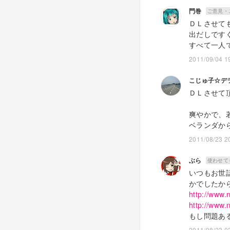
門巻
ご意見・
ＤＬさせて
出だしです
すべて一人
2011/09/04 1
こじゅ子☆デ
ＤＬさせて
爽やかで、
ベランダか
2011/08/23 2
ぶら
使わせて
いつもお世
かでしたか
http://www.
http://www.
もし問題あ
2011/08/23 0