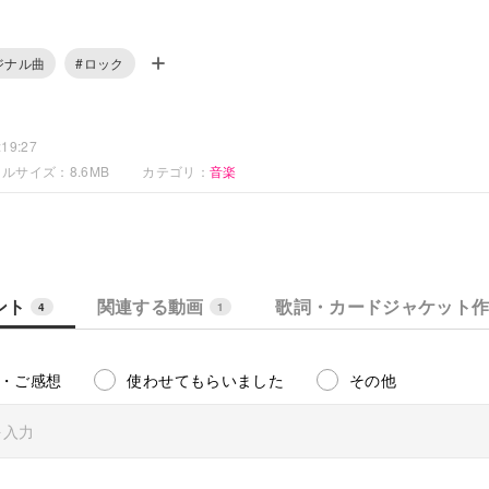
ースとドラムも自分で演奏してみました。
しています。
ジナル曲
#ロック
／ベース／ドラムス：Chiquewa
Append-Solid）調整：ぱんだっちさん
19:27
ルサイズ：8.6MB
カテゴリ：
音楽
：ミックスをやり直してみました。
ント
関連する動画
歌詞・カードジャケット
4
1
・ご感想
使わせてもらいました
その他