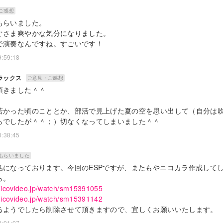
ご感想
もらいました。
ぐさま爽やかな気分になりました。
で演奏なんですね。すごいです！
9:59:18
ラックス
ご意見・ご感想
頂きました＾＾
若かった頃のこととか、部活で見上げた夏の空を思い出して（自分は
らでしたが＾＾；）切なくなってしまいました＾＾
0:38:45
もらいました
話になっております。今回のESPですが、またもやニコカラ作成して
ら。
nicovideo.jp/watch/sm15391055
nicovideo.jp/watch/sm15391142
るようでしたら削除させて頂きますので、宜しくお願いいたします。
3:01:07