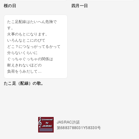
桜の日
四月一日
たまねぎ キラナイッヤ
蒲焼 かにたま
あなたの なまえは重...
たこ足配線はたいへん危険で
す。
火事のもとになります。
いろんなとこにのびて
どこ？につなっがってるかって
分らないくらいに
ぐっちゃぐっちゃの関係は
耐えきれないほどの
負荷をうみだして
あなたはどこにいるの？
たこ足（配線）の歌。
電化製品つけっぱなしだよ...
JASRAC許諾
第6883788031Y58330号