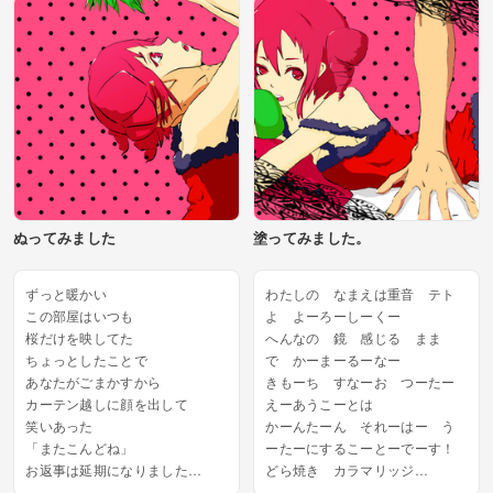
ぬってみました
塗ってみました。
ずっと暖かい
わたしの なまえは重音 テト
この部屋はいつも
よ よーろーしーくー
桜だけを映してた
へんなの 鏡 感じる まま
ちょっとしたことで
で かーまーるーなー
あなたがごまかすから
きもーち すなーお つーたー
カーテン越しに顔を出して
えーあうこーとは
笑いあった
かーんたーん それーはー う
「またこんどね」
ーたーにするこーとーでーす！
お返事は延期になりました。
どら焼き カラマリッジ
おもいきり笑えるなら...
公式 寒ぶり