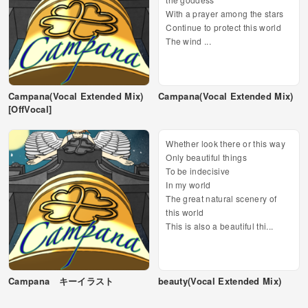
With a prayer among the stars
Continue to protect this world
The wind ...
Campana(Vocal Extended Mix)
Campana(Vocal Extended Mix)
[OffVocal]
Whether look there or this way
Only beautiful things
To be indecisive
In my world
The great natural scenery of
this world
This is also a beautiful thi...
Campana キーイラスト
beauty(Vocal Extended Mix)