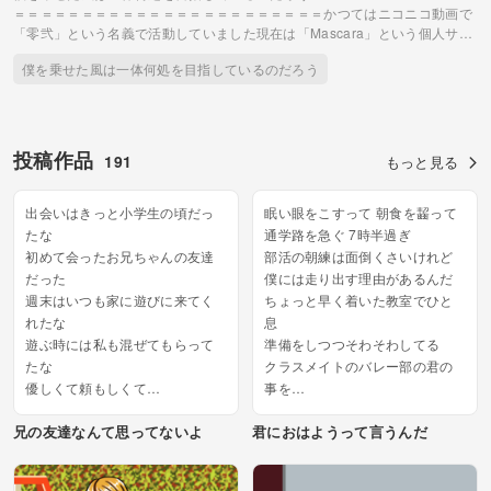
＝＝＝＝＝＝＝＝＝＝＝＝＝＝＝＝＝＝＝＝＝＝＝かつてはニコニコ動画で
「零弐」という名義で活動していました現在は「Mascara」という個人サー
クルとして活動中ですYouTubeにて投稿したVOCALOID MVを4/19~5/9にか
僕を乗せた風は一体何処を目指しているのだろう
けて毎日ニコニコ動画に公開予定です※こちらの動画は2022年12月に
YouTubeに投稿した物と同内容となります＝＝＝＝＝＝＝＝＝＝＝＝＝＝＝
＝＝＝＝＝＝＝＝＝＝＝＝＝＝＝＝＝＝＝＝All Composed by のりを
Presented by Mascara
投稿作品
191
もっと見る
出会いはきっと小学生の頃だっ
眠い眼をこすって 朝食を齧って
たな
通学路を急ぐ 7時半過ぎ
初めて会ったお兄ちゃんの友達
部活の朝練は面倒くさいけれど
だった
僕には走り出す理由があるんだ
週末はいつも家に遊びに来てく
ちょっと早く着いた教室でひと
れたな
息
遊ぶ時には私も混ぜてもらって
準備をしつつそわそわしてる
たな
クラスメイトのバレー部の君の
優しくて頼もしくて
事を
背の高い年上の貴方を好きにな
朝練に来るのを僕は待ってるん
兄の友達なんて思ってないよ
君におはようって言うんだ
るのに
だ
そんなに時間は要らなかった
誰より速く一番に
来週もまた来るって
君におはようって言うんだ...