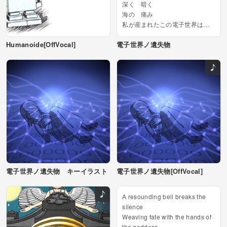
深く 暗く
海の 痛み
私が産まれたこの電子世界は
今日も変わりなく刻み続けてい
Humanoide[OffVocal]
電子世界ノ遺失物
る...
電子世界ノ遺失物 キーイラスト
電子世界ノ遺失物[OffVocal]
A resounding bell breaks the
silence
Weaving fate with the hands of
the goddess