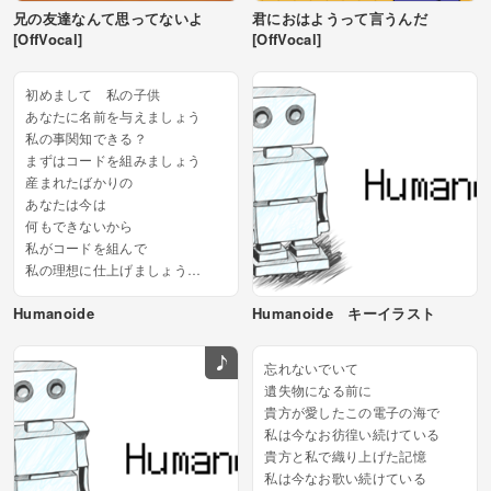
兄の友達なんて思ってないよ
君におはようって言うんだ
[OffVocal]
[OffVocal]
初めまして 私の子供
あなたに名前を与えましょう
私の事関知できる？
まずはコードを組みましょう
産まれたばかりの
あなたは今は
何もできないから
私がコードを組んで
私の理想に仕上げましょう
あなたが完成してから...
Humanoide
Humanoide キーイラスト
忘れないでいて
遺失物になる前に
貴方が愛したこの電子の海で
私は今なお彷徨い続けている
貴方と私で織り上げた記憶
私は今なお歌い続けている