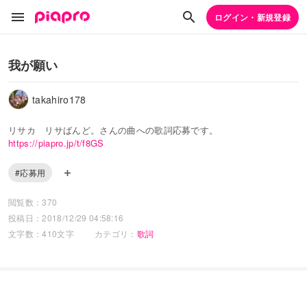
ログイン・新規登録
我が願い
takahiro178
リサカ リサばんど。さんの曲への歌詞応募です。
https://piapro.jp/t/f8GS
#応募用
閲覧数：370
投稿日：2018/12/29 04:58:16
文字数：410文字
カテゴリ：
歌詞