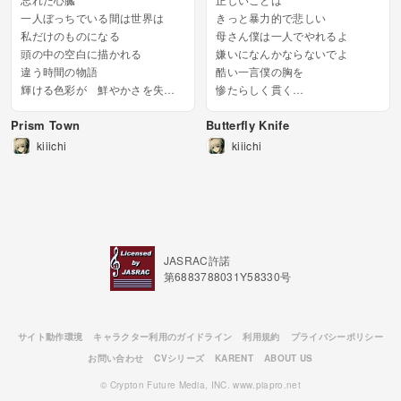
一人ぼっちでいる間は世界は
きっと暴力的で悲しい
私だけのものになる
母さん僕は一人でやれるよ
頭の中の空白に描かれる
嫌いになんかならないでよ
違う時間の物語
酷い一言僕の胸を
輝ける色彩が 鮮やかさを失っ
惨たらしく貫く
て
理性が消し飛んでしまいそうな...
Prism Town
Butterfly Knife
分厚い雲のような 灰色に変わ
るまで
kiiichi
kiiichi
心を捕まえられて 心を捕まえ
られて
自由が失われて 日常に戻...
JASRAC許諾
第6883788031Y58330号
サイト動作環境
キャラクター利用のガイドライン
利用規約
プライバシーポリシー
お問い合わせ
CVシリーズ
KARENT
ABOUT US
© Crypton Future Media, INC. www.piapro.net