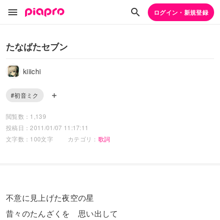
ログイン・新規登録
たなばたセブン
kiiichi
#初音ミク
閲覧数：1,139
投稿日：2011/01/07 11:17:11
文字数：100文字
カテゴリ：
歌詞
不意に見上げた夜空の星
昔々のたんざくを 思い出して