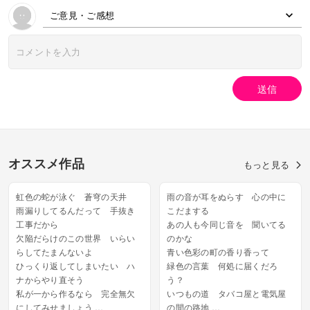
ご意見・ご感想
送信
オススメ作品
もっと見る
虹色の蛇が泳ぐ 蒼穹の天井
雨の音が耳をぬらす 心の中に
雨漏りしてるんだって 手抜き
こだまする
工事だから
あの人も今同じ音を 聞いてる
欠陥だらけのこの世界 いらい
のかな
らしてたまんないよ
青い色彩の町の香り香って
ひっくり返してしまいたい ハ
緑色の言葉 何処に届くだろ
ナからやり直そう
う？
私が一から作るなら 完全無欠
いつもの道 タバコ屋と電気屋
にしてみせましょう
の間の路地