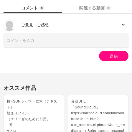
コメント
関連する動画
0
0
ご意見・ご感想
送信
オススメ作品
桜⭐️SUNシャワー歌詞（テキス
音源URL
ト）
「SoundCloud」
始まりフィル
https://soundcloud.com/fullcolor
（エリーゼのために引用）
bullet/blue-bird?
1番
utm_source=clipboard&utm_me
Aメロ
dium=text&utm_campaign=soci