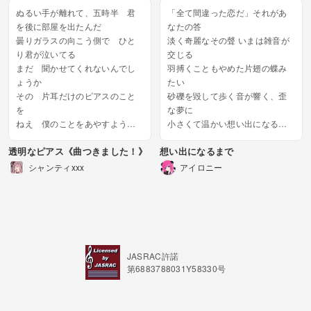
な壁壊して行こう...
Ｄ 君は ...
ぬるい手が離れて、五時半 君
「全て間違った恋だ」それがあ
を後に部屋を出たんだ
なたの答
曇りガラスの向こう側で ひと
淡く奇麗なその聲 いまは雑音が
り君が泣いてる
交じる
まだ 聞かせてくれないんでし
羽搏くこともやめた片翅の蝶み
ょうか
たい
その 片耳だけのピアスのこと
砂礫を毀して歩く音が響く、歪
を
な夢に
ねえ 僕のことをあやすような
小さくて温かい想い出になるま
声
では
透明なピアス《曲つきました！》
想い出になるまで
だれ、誰が聞いていたの
いつまでも凍てついて まだ愛し
出会った日見えた左耳 ピアス
い
シャンティxxx
アイロニー
の跡、今も閉じない
左手に痕跡された感覚がもどか
禁忌の向こうにぼやけた 君の
しい
痛みが...
こころまで凍てついて また零れ
る
指輪を忘却炉へと棄...
JASRAC許諾
第6883788031Y58330号