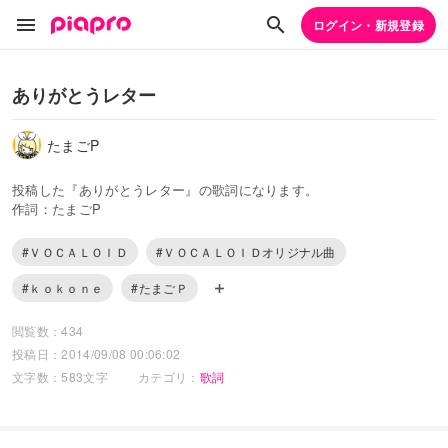
ログイン・新規登録
ありがとうレター
たまごP
投稿した『ありがとうレター』の歌詞になります。
作詞：たまごP
#ＶＯＣＡＬＯＩＤ
#ＶＯＣＡＬＯＩＤオリジナル曲
#ｋｏｋｏｎｅ
#たまごＰ
閲覧数：434
投稿日：2014/09/08 00:06:02
文字数：583文字
カテゴリ：
歌詞