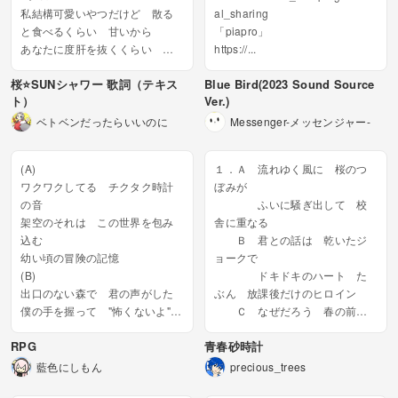
私結構可愛いやつだけど 散る
al_sharing
と食べるくらい 甘いから
「piapro」
あなたに度肝を抜くくらい 静
https://...
かに君のトコに根を張る。
桜⭐️SUNシャワー 歌詞（テキス
Blue Bird(2023 Sound Source
Bメロ
ト）
Ver.)
いつもそうだけど、お日様いい
ね だってどう考えてもそうじ
ベトベンだったらいいのに
Messenger-メッセンジャー-
ゃん
ちらちら私を見上げて 綺麗と
(A)
１．Ａ 流れゆく風に 桜のつ
言...
ワクワクしてる チクタク時計
ぼみが
の音
ふいに騒ぎ出して 校
架空のそれは この世界を包み
舎に重なる
込む
Ｂ 君との話は 乾いたジ
幼い頃の冒険の記憶
ョークで
(B)
ドキドキのハート た
出口のない森で 君の声がした
ぶん 放課後だけのヒロイン
僕の手を握って "怖くないよ"っ
Ｃ なぜだろう 春の前
て藪の道切り裂いて翔け抜けた
で 人は誰も 素直なのに
RPG
青春砂時計
(サビ)
大切に 伝えたいと
絶対的なピンチだって さぁ！
願う言葉は 恥じらうばかり
藍色にしもん
precious_trees
とっておきの魔法きめて 大き