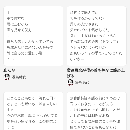
ｉ
頭抱えて悩んでた
傘で隠すな
何を作るかそうでなく
雨は止むから
周りの人指さされ
歯を見せて笑え
笑われている気がしてた
ａ
気にしすぎはわかっているさ
待ち人来ずとわかっていても
でも君は僕の過去（トラウマ）
馬鹿みたいに来ない人を待つ
を知らないじゃないか
隣に座るのは愛しい君
ああいっそその手で×してはくれ
ｂ
ないか
手を繋ごう...
もうずっとありきたりな事しか
止んだ
脅迫概念が僕の首を静かに締め上
言えないよ
げる
そうそっと君の元から消えたい
湯島結代
のに
湯島結代
それすら許されない...
とまることもなく 流れる日々
創作的持論を語る前に１つだけ
とまどいも迷いも 置き去りの
言っておきたいことがある
まま
これは創作の上でも同じことだ
冬の並木道 風に ざわめいてる
が世の中には相性がある
春を想い焦がれる この胸のよ
どうしても君が僕の言う事を理
うに
解できないこともあるかもね