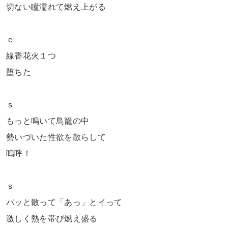
切ない瞳濡れて燃え上がる
ｃ
線香花火１つ
堕ちた
ｓ
もっと鳴いて鳥籠の中
勢いづいた性欲を散らして
嗚呼！
ｓ
パッと散って「あっ」とイって
激しく熱を帯び燃え盛る