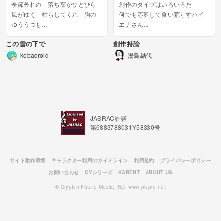
季節外れの 落ち葉がひとひら
創作のタイプはいろいろだ
風がゆく 枯らしてくれ 胸の
何でも応募して食い荒らすハイ
ゆううつも
エナさん
うすれてく 空の色
誰にでも応募しまくり重複投稿
この雪の下で
創作持論
降り積もる雪たち
なんのそのピラニアさん
街を包んでゆく
誰かが何かをしようがこ...
kobadroid
湯島結代
過ぎてゆく にがい夜...
JASRAC許諾
第6883788031Y58330号
サイト動作環境
キャラクター利用のガイドライン
利用規約
プライバシーポリシー
お問い合わせ
CVシリーズ
KARENT
ABOUT US
© Crypton Future Media, INC. www.piapro.net