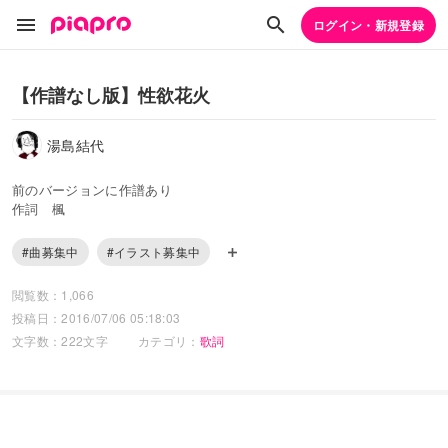
ログイン・新規登録
【作譜なし版】性欲花火
湯島結代
前のバージョンに作譜あり
作詞 楓
#曲募集中
#イラスト募集中
閲覧数：1,066
投稿日：2016/07/06 05:18:03
文字数：222文字
カテゴリ：
歌詞