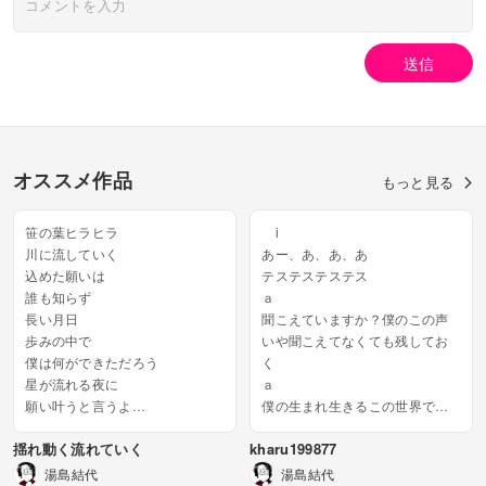
送信
オススメ作品
もっと見る
笹の葉ヒラヒラ
i
川に流していく
あー、あ、あ、あ
込めた願いは
テステステステス
誰も知らず
ａ
長い月日
聞こえていますか？僕のこの声
歩みの中で
いや聞こえてなくても残してお
僕は何ができただろう
く
星が流れる夜に
ａ
願い叶うと言うよ
僕の生まれ生きるこの世界では
君は何を願うのだろう...
悲しい争いが起きていまして
揺れ動く流れていく
kharu199877
僕の命かけて戦人（いくさび
と）になる...
湯島結代
湯島結代